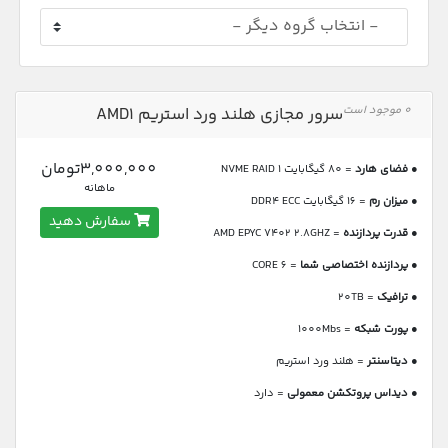
0 موجود است
سرور مجازی هلند ورد استریم AMD1
3,000,000تومان
●
فضای هارد
= 80 گیگابایت NVME RAID 1
ماهانه
●
میزان رم
= 16 گیگابایت DDR4 ECC
سفارش دهید
●
قدرت پردازنده
= AMD EPYC 7402 2.8GHZ
●
پردازنده اختصاصی شما
= 6 CORE
●
ترافیک
= 20TB
●
پورت شبکه
= 1000Mbs
●
دیتاسنتر
= هلند ورد استریم
●
دیداس پروتکشن معمولی
= دارد