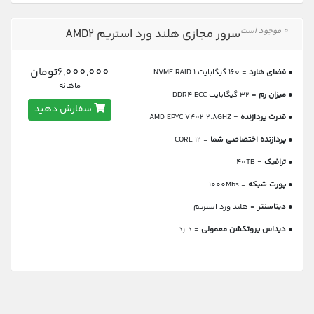
0 موجود است
سرور مجازی هلند ورد استریم AMD2
6,000,000تومان
●
فضای هارد
= 160 گیگابایت NVME RAID 1
ماهانه
●
میزان رم
= 32 گیگابایت DDR4 ECC
سفارش دهید
●
قدرت پردازنده
= AMD EPYC 7402 2.8GHZ
●
پردازنده اختصاصی شما
= 12 CORE
●
ترافیک
= 40TB
●
پورت شبکه
= 1000Mbs
●
دیتاسنتر
= هلند ورد استریم
●
دیداس پروتکشن معمولی
= دارد