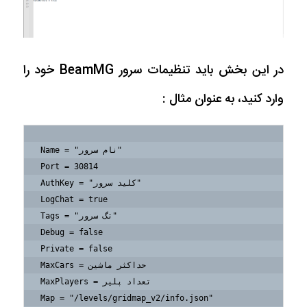
در این بخش باید تنظیمات سرور BeamMG خود را
وارد کنید، به عنوان مثال :
Name = "نام سرور"

Port = 30814

AuthKey = "کلید سرور"

LogChat = true

Tags = "تگ سرور"

Debug = false

Private = false

MaxCars = حداکثر ماشین

MaxPlayers = تعداد پلیر

Map = "/levels/gridmap_v2/info.json"
