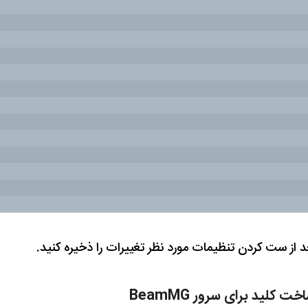
د از ست کردن تنظیمات مورد نظر تغییرات را ذخیره کنید.
خت کلید برای سرور BeamMG