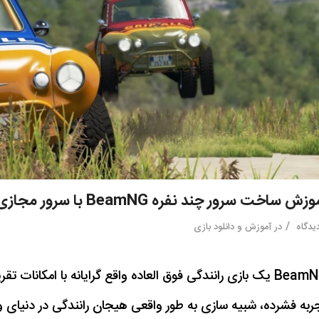
زش ساخت سرور چند نفره BeamNG با سرور مجازی
/
در
آموزش و دانلود بازی
BeamNG یک بازی رانندگی فوق العاده واقع گرایانه با امکانا
ربه فشرده، شبیه سازی به طور واقعی هیجان رانندگی در دنیای وا