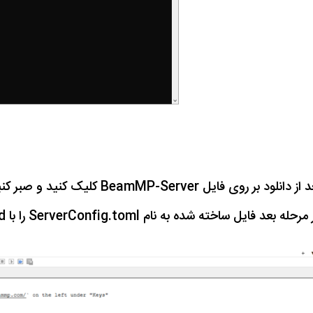
دانلود بر روی فایل BeamMP-Server کلیک کنید و صبر کنید تا کنسول به صورت خودکار بسته شود.
رحله بعد فایل ساخته شده به نام ServerConfig.toml را با notepad اجرا کنید.