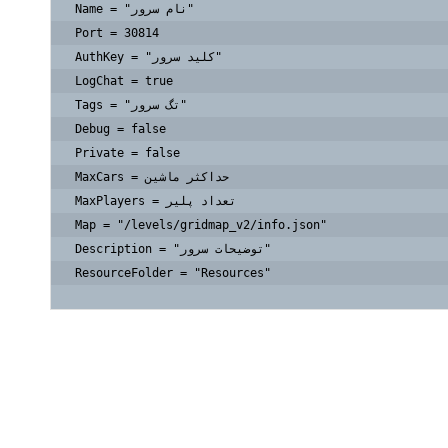
Name = "نام سرور"

Port = 30814

AuthKey = "کلید سرور"

LogChat = true

Tags = "تگ سرور"

Debug = false

Private = false

MaxCars = حداکثر ماشین

MaxPlayers = تعداد پلیر

Map = "/levels/gridmap_v2/info.json"

Description = "توضیحات سرور"

ResourceFolder = "Resources"