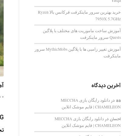
Yatqa
خرید بهترین سرور ماینکرفت فرکانس بالا Ryzen
7950X 5.7GHz
آموزش ساخت ماموریت های مختلف با پلاگین
Quests سرور ماینکرفت
آموزش تغییر زامبی ها با پلاگین MythicMobs سرور
ماینکرفت
آمو
آخرین دیدگاه
0 دیدگاه
aa
در
دانلود رایگان بازی MECCHA
CHAMELEON | قایم‌ موشک انلاین
احسان
در
دانلود رایگان بازی MECCHA
CHAMELEON | قایم‌ موشک انلاین
تج