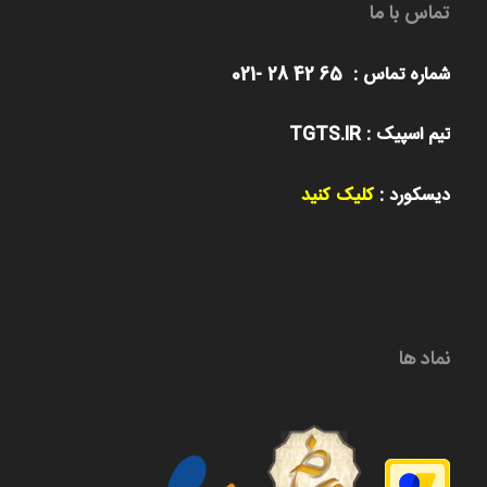
تماس با ما
شماره تماس : 65 42 28 -021
تیم اسپیک : TGTS.IR
دیسکورد :
کلیک کنید
نماد ها