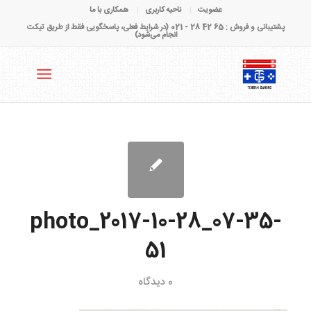
عضویت
ناحیه کاربری
همکاری با ما
پشتیبانی و فروش : 65 42 28 - 021 (در شرایط فعلی، پاسخگویی فقط از طریق تیکت
انجام می‌شود)
photo_2017-10-28_07-35-
51
0 دیدگاه