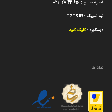
شماره تماس : 65 42 28 -021
تیم اسپیک : TGTS.IR
دیسکورد :
کلیک کنید
نماد ها