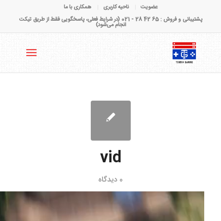
عضویت
ناحیه کاربری
همکاری با ما
پشتیبانی و فروش : 65 42 28 - 021 (در شرایط فعلی، پاسخگویی فقط از طریق تیکت
انجام می‌شود)
vid
0 دیدگاه