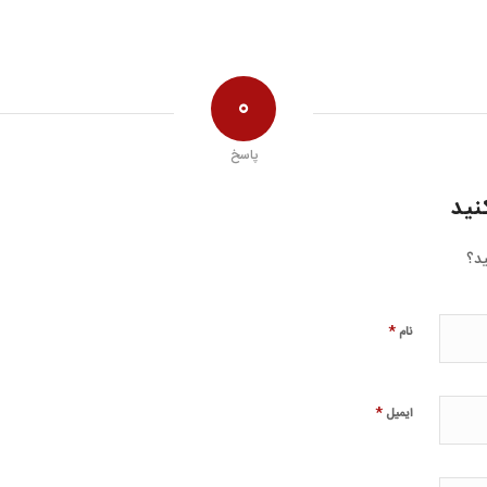
0
پاسخ
نید
ید؟
*
نام
*
ایمیل