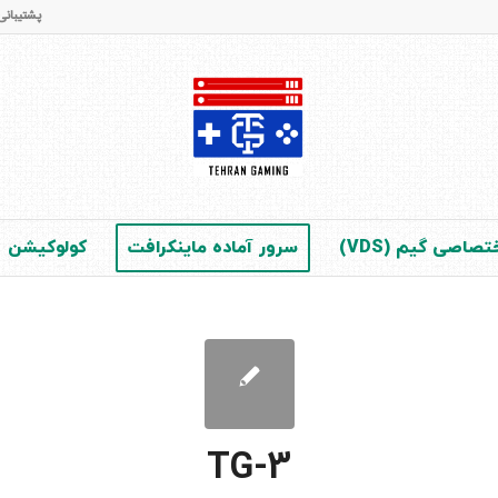
پشتیبانی و فروش : 65 42 28 - 021 (در 
صاصی گیم (VDS)
سرور آماده ماینکرافت
کولوکیشن
TG-3