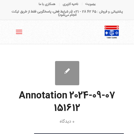
عضویت
ناحیه کاربری
همکاری با ما
پشتیبانی و فروش : 65 42 28 - 021 (در شرایط فعلی، پاسخگویی فقط از طریق تیکت
انجام می‌شود)
Annotation 2024-09-07
151612
0 دیدگاه