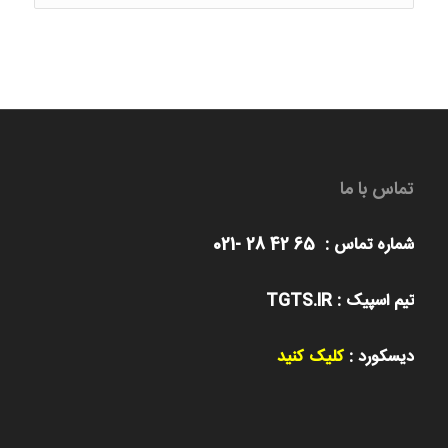
ها
تماس با ما
شماره تماس : 65 42 28 -021
تیم اسپیک : TGTS.IR
دیسکورد :
کلیک کنید