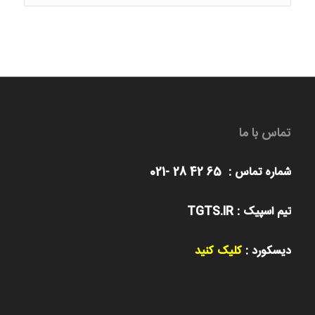
ها
تماس با ما
شماره تماس : 65 42 28 -021
تیم اسپیک : TGTS.IR
دیسکورد :
کلیک کنید