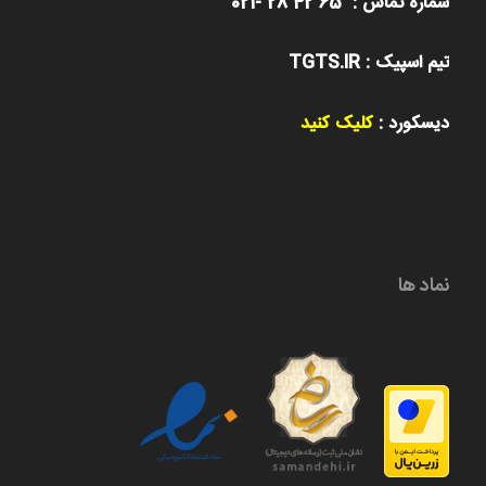
شماره تماس : 65 42 28 -021
تیم اسپیک : TGTS.IR
دیسکورد :
کلیک کنید
نماد ها