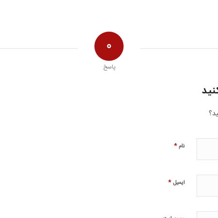
0
پاسخ
نید
ید؟
*
نام
*
ایمیل