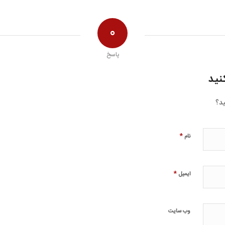
0
پاسخ
نید
ید؟
*
نام
*
ایمیل
وب‌ سایت