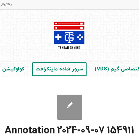
پشتیبانی و فروش : 65 42 28 - 021 (در 
صاصی گیم (VDS)
سرور آماده ماینکرافت
کولوکیشن
Annotation 2024-09-07 154911