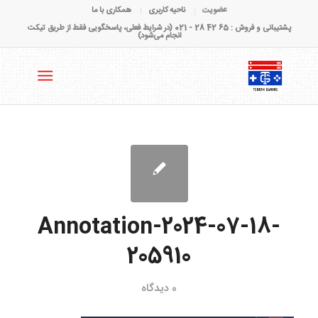
عضویت
ناحیه کاربری
همکاری با ما
پشتیبانی و فروش : 65 42 28 - 021 (در شرایط فعلی، پاسخگویی فقط از طریق تیکت
انجام می‌شود)
Annotation-2024-07-18-
205910
0 دیدگاه