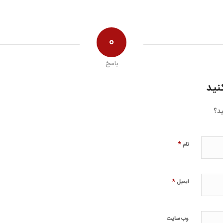
0
پاسخ
نید
ید؟
*
نام
*
ایمیل
وب‌ سایت