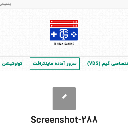
پشتیبانی و فروش : 65 42 28 - 021 (در 
صاصی گیم (VDS)
سرور آماده ماینکرافت
کولوکیشن
Screenshot-288