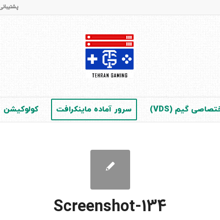
پشتیبانی و فروش : 65 42 28 - 021 (در 
صاصی گیم (VDS)
سرور آماده ماینکرافت
کولوکیشن
Screenshot-134