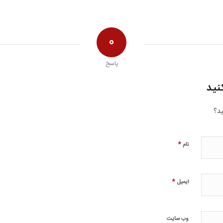
0
پاسخ
نید
ید؟
*
نام
*
ایمیل
وب‌ سایت